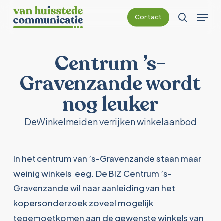
Skip
Menu
Contact
to
Zoeken
main
content
Centrum ’s-
Gravenzande wordt
nog leuker
DeWinkelmeiden verrijken winkelaanbod
In het centrum van ’s-Gravenzande staan maar
weinig winkels leeg. De BIZ Centrum ’s-
Gravenzande wil naar aanleiding van het
kopersonderzoek zoveel mogelijk
tegemoetkomen aan de gewenste winkels van